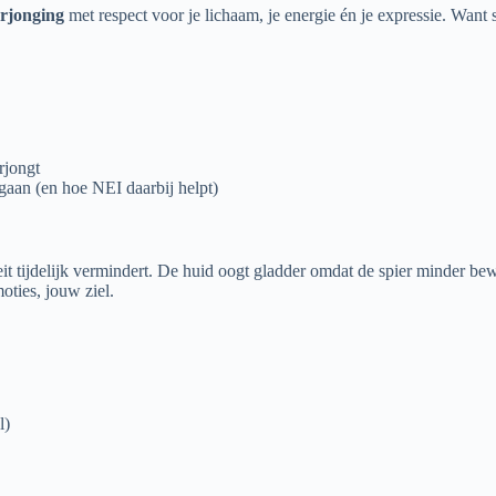
erjonging
met respect voor je lichaam, je energie én je expressie. Want
rjongt
gaan (en hoe NEI daarbij helpt)
eit tijdelijk vermindert. De huid oogt gladder omdat de spier minder be
oties, jouw ziel.
l)