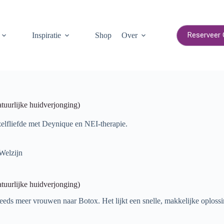
Reserveer 
Inspiratie
Shop
Over
tuurlijke huidverjonging)
zelfliefde met Deynique en NEI-therapie.
 Welzijn
tuurlijke huidverjonging)
teeds meer vrouwen naar Botox. Het lijkt een snelle, makkelijke oplossing: