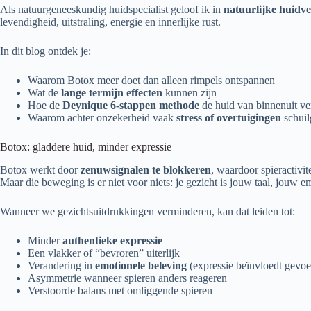
Als natuurgeneeskundig huidspecialist geloof ik in
natuurlijke huidv
levendigheid, uitstraling, energie en innerlijke rust.
In dit blog ontdek je:
Waarom Botox meer doet dan alleen rimpels ontspannen
Wat de
lange termijn effecten
kunnen zijn
Hoe de
Deynique 6-stappen methode
de huid van binnenuit ve
Waarom achter onzekerheid vaak
stress of overtuigingen
schuil
Botox: gladdere huid, minder expressie
Botox werkt door
zenuwsignalen te blokkeren
, waardoor spieractivit
Maar die beweging is er niet voor niets: je gezicht is jouw taal, jouw em
Wanneer we gezichtsuitdrukkingen verminderen, kan dat leiden tot:
Minder
authentieke expressie
Een vlakker of “bevroren” uiterlijk
Verandering in
emotionele beleving
(expressie beïnvloedt gevoe
Asymmetrie wanneer spieren anders reageren
Verstoorde balans met omliggende spieren