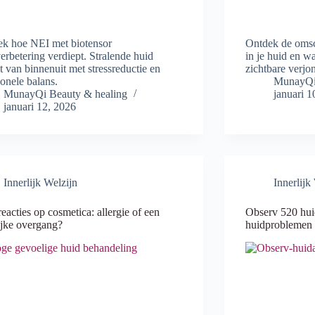
k hoe NEI met biotensor
Ontdek de omsch
erbetering verdiept. Stralende huid
in je huid en w
t van binnenuit met stressreductie en
zichtbare verjo
onele balans.
MunayQi 
MunayQi Beauty & healing
januari 1
januari 12, 2026
Innerlijk Welzijn
Innerlijk
eacties op cosmetica: allergie of een
Observ 520 huid
lijke overgang?
huidproblemen