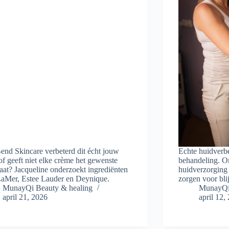
end Skincare verbeterd dit écht jouw
Echte huidverbe
of geeft niet elke crème het gewenste
behandeling. O
taat? Jacqueline onderzoekt ingrediënten
huidverzorging
aMer, Estee Lauder en Deynique.
zorgen voor blij
MunayQi Beauty & healing
MunayQi 
april 21, 2026
april 12,