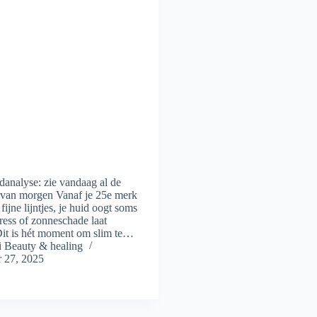
analyse: zie vandaag al de
van morgen Vanaf je 25e merk
 fijne lijntjes, je huid oogt soms
tress of zonneschade laat
Dit is hét moment om slim te…
Beauty & healing
 27, 2025