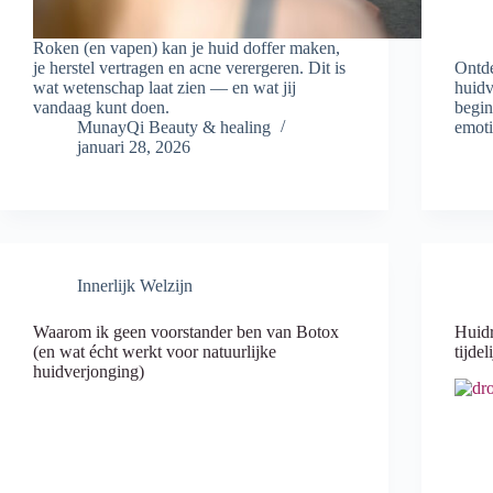
Roken (en vapen) kan je huid doffer maken,
je herstel vertragen en acne verergeren. Dit is
Ontde
wat wetenschap laat zien — en wat jij
huidv
vandaag kunt doen.
begin
MunayQi Beauty & healing
emoti
januari 28, 2026
Innerlijk Welzijn
Waarom ik geen voorstander ben van Botox
Huidr
(en wat écht werkt voor natuurlijke
tijde
huidverjonging)