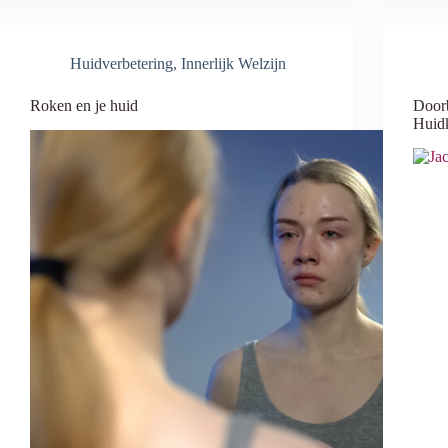
Huidverbetering
,
Innerlijk Welzijn
Roken en je huid
Doorb
Huidk