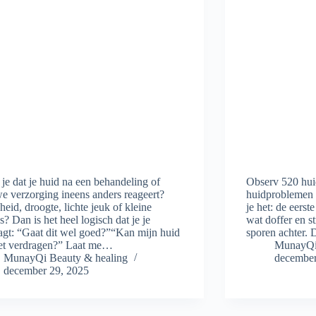
je dat je huid na een behandeling of
Observ 520 huid
e verzorging ineens anders reageert?
huidproblemen 
eid, droogte, lichte jeuk of kleine
je het: de eerste
es? Dan is het heel logisch dat je je
wat doffer en s
agt: “Gaat dit wel goed?”“Kan mijn huid
sporen achter. 
iet verdragen?” Laat me…
MunayQi 
MunayQi Beauty & healing
december
december 29, 2025