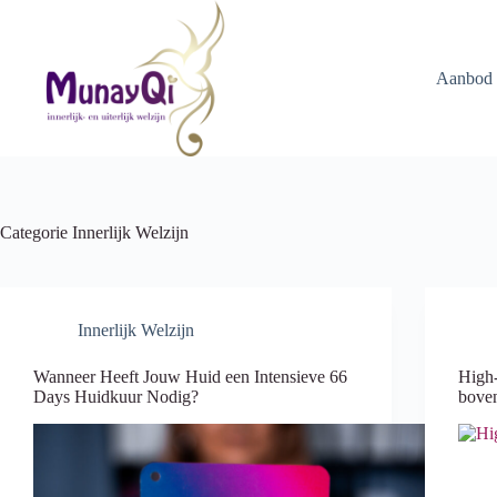
Ga
naar
de
inhoud
Aanbod
Categorie
Innerlijk Welzijn
Innerlijk Welzijn
Wanneer Heeft Jouw Huid een Intensieve 66
High-
Days Huidkuur Nodig?
boven