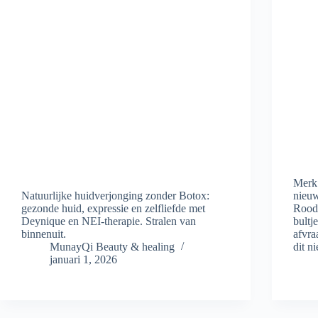
Merk 
Natuurlijke huidverjonging zonder Botox:
nieuw
gezonde huid, expressie en zelfliefde met
Roodh
Deynique en NEI-therapie. Stralen van
bultj
binnenuit.
afvra
MunayQi Beauty & healing
dit n
januari 1, 2026