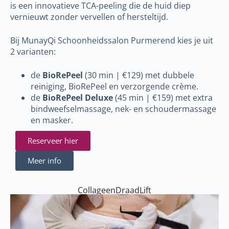
is een innovatieve TCA-peeling die de huid diep
vernieuwt zonder vervellen of hersteltijd.
Bij MunayQi Schoonheidssalon Purmerend kies je uit
2 varianten:
de
BioRePeel
(30 min | €129) met dubbele
reiniging, BioRePeel en verzorgende crème.
de
BioRePeel Deluxe
(45 min | €159) met extra
bindweefselmassage, nek- en schoudermassage
en masker.
Reserveer hier
Meer info
CollageenDraadLift