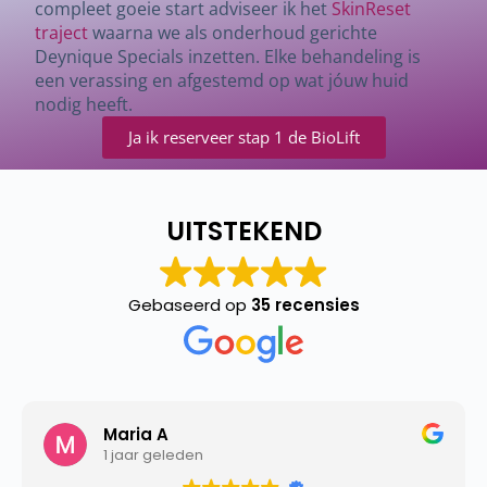
compleet goeie start adviseer ik het
SkinReset
traject
waarna we als onderhoud gerichte
Deynique Specials inzetten. Elke behandeling is
een verassing en afgestemd op wat jóuw huid
nodig heeft.
Ja ik reserveer stap 1 de BioLift
UITSTEKEND
Gebaseerd op
35 recensies
Maria A
1 jaar geleden