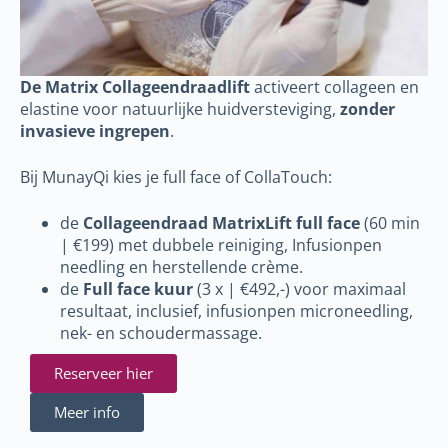
De Matrix Collageendraadlift
activeert collageen en
elastine voor natuurlijke huidversteviging,
zonder
invasieve ingrepen
.
Bij MunayQi kies je full face of CollaTouch:
de
Collageendraad MatrixLift full face
(60 min
| €199) met dubbele reiniging, Infusionpen
needling en herstellende crème.
de
Full face kuur
(3 x | €492,-) voor maximaal
resultaat, inclusief, infusionpen microneedling,
nek- en schoudermassage.
Reserveer hier
Meer info