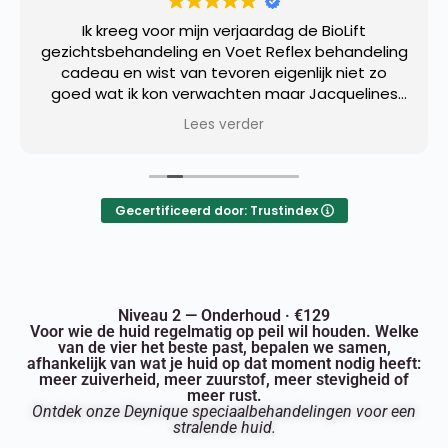
Ik kreeg voor mijn verjaardag de BioLift
gezichtsbehandeling en Voet Reflex behandeling
cadeau en wist van tevoren eigenlijk niet zo
goed wat ik kon verwachten maar Jacquelines
heeft alles heel goed uitgelegd!
Lees verder
Gezichtsbehandeling was heel ontspannend
maar de echte verrassing kwam ongeveer een
week later; ikzelf en de mensen om mij heen
zagen duidelijk een hele frisse look en ikzelf zag
Gecertificeerd door: Trustindex
op een gegeven moment echt een soort mini
facelift effect. Ik wil deze behandeling zeker nog
een keer doen.
Niveau 2 — Onderhoud · €129
Voor wie de huid regelmatig op peil wil houden. Welke
van de vier het beste past, bepalen we samen,
afhankelijk van wat je huid op dat moment nodig heeft:
meer zuiverheid, meer zuurstof, meer stevigheid of
meer rust.
Ontdek onze Deynique speciaalbehandelingen voor een
stralende huid.