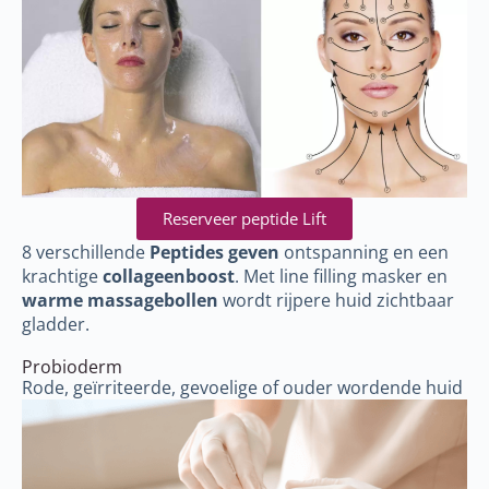
Reserveer peptide Lift
8 verschillende
Peptides geven
ontspanning en een
krachtige
collageenboost
. Met line filling masker en
warme massagebollen
wordt rijpere huid zichtbaar
gladder.
Probioderm
Rode, geïrriteerde, gevoelige of ouder wordende huid