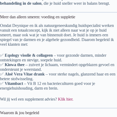
behandeling in de salon
, die je huid sneller weer in balans brengt.
Meer dan alleen smeren: voeding en suppletie
Omdat Deynique en ik als natuurgeneeskundig huidspecialist werken
vanuit een totaalconcept, kijk ik niet alleen naar wat je op je huid
smeert, maar ook wat je van binnenuit doet. Je huid is immers een
spiegel van je darmen en je algehele gezondheid. Daarom begeleid ik
veel klanten met:
✅
Eqology visolie & collageen
– voor gezonde darmen, minder
ontstekingen en stevige, soepele huid.
✅
Kiowa thee
– zuivert je lichaam, vermindert opgeblazen gevoel en
ondersteunt je weerstand.
✅
Aloë Vera Vitae drank
– voor sterke nagels, glanzend haar en een
betere stofwisseling.
✅
Vitambact
– Vit B 12 en bacterieculturen goed voor je
energiehuishouding, darm en brein.
Wil jij wel een supplement advies?
Klik hier.
Waarom ik jou begeleid