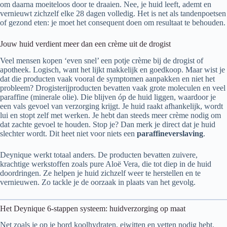
om daarna moeiteloos door te draaien. Nee, je huid leeft, ademt en
vernieuwt zichzelf elke 28 dagen volledig. Het is net als tandenpoetsen
of gezond eten: je moet het consequent doen om resultaat te behouden.
Jouw huid verdient meer dan een crème uit de drogist
Veel mensen kopen ‘even snel’ een potje crème bij de drogist of
apotheek. Logisch, want het lijkt makkelijk en goedkoop. Maar wist je
dat die producten vaak vooral de symptomen aanpakken en niet het
probleem? Drogisterijproducten bevatten vaak grote moleculen en veel
paraffine (minerale olie). Die blijven óp de huid liggen, waardoor je
een vals gevoel van verzorging krijgt. Je huid raakt afhankelijk, wordt
lui en stopt zelf met werken. Je hebt dan steeds meer crème nodig om
dat zachte gevoel te houden. Stop je? Dan merk je direct dat je huid
slechter wordt. Dit heet niet voor niets een
paraffineverslaving
.
Deynique werkt totaal anders. De producten bevatten zuivere,
krachtige werkstoffen zoals pure Aloë Vera, die tot diep in de huid
doordringen. Ze helpen je huid zichzelf weer te herstellen en te
vernieuwen. Zo tackle je de oorzaak in plaats van het gevolg.
Het Deynique 6-stappen systeem: huidverzorging op maat
Net zoals je op je bord koolhydraten, eiwitten en vetten nodig hebt,