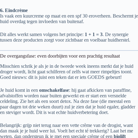
6. Eindcrème
Is vaak een kuurcreme op maat en een spf 30 eroverheen. Beschermt je
huid overdag tegen invloeden van buitenaf.
Dit alles werkt samen volgens het principe:
1 + 1 = 3
. De synergie
tussen deze producten zorgt voor zichtbaar en voelbaar huidherstel.
De overgangsfase: even doorbijten voor een prachtig resultaat
Misschien schrik je als je in de tweede week ineens merkt dat je huid
droger wordt, licht gaat schilferen of zelfs wat meer rimpeltjes toont.
Goed nieuws: dit is juist een teken dat er iets GOEDS gebeurt!
Je huid komt in een
omschakelfase
: hij gaat afkicken van paraffine,
afvalstoffen worden naar buiten gewerkt en er start een versnelde
celdeling. Zie het als een soort detox. Na deze fase (die meestal een
paar dagen tot drie weken duurt) zul je zien dat je huid egaler, gladder
en steviger wordt. Dit is wat echte huidverbetering doet.
Belangrijk: grijp niet terug naar een vette crème van de drogist, want
dan maak je je huid weer lui. Voelt het echt té trekkerig? Laat het me
weten, dan ondersteun ik je met een speciale crème of een
biolift