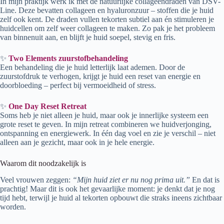
In mijn praktijk werk ik met de natuurlijke collageendraden van DSV-
Line. Deze bevatten collageen en hyaluronzuur – stoffen die je huid
zelf ook kent. De draden vullen tekorten subtiel aan én stimuleren je
huidcellen om zelf weer collageen te maken. Zo pak je het probleem
van binnenuit aan, en blijft je huid soepel, stevig en fris.
✨
Two Elements zuurstofbehandeling
Een behandeling die je huid letterlijk laat ademen. Door de
zuurstofdruk te verhogen, krijgt je huid een reset van energie en
doorbloeding – perfect bij vermoeidheid of stress.
✨
One Day Reset Retreat
Soms heb je niet alleen je huid, maar ook je innerlijke systeem een
grote reset te geven. In mijn retreat combineren we huidverjonging,
ontspanning en energiewerk. In één dag voel en zie je verschil – niet
alleen aan je gezicht, maar ook in je hele energie.
Waarom dit noodzakelijk is
Veel vrouwen zeggen:
“Mijn huid ziet er nu nog prima uit.”
En dat is
prachtig! Maar dit is ook het gevaarlijke moment: je denkt dat je nog
tijd hebt, terwijl je huid al tekorten opbouwt die straks ineens zichtbaar
worden.