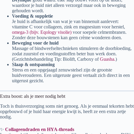
waardoor je huid niet alleen verzorgd maar ook in beweging
gehouden wordt.
Voeding & suppletie
Je huid is afhankelijk van wat je van binnenuit aanlevert:
vitamine C voor collageen, zink en magnesium voor herstel,
omega-3 (bijv. Eqology visolie)
voor soepele celmembranen.
Zonder deze bouwstenen kan geen crème wonderen doen.
Beweging voor de huid
Massage of bindweefseltechnieken stimuleren de doorbloeding,
zodat zuurstof en voedingsstoffen beter hun werk doen.
(Gezichtsbehandeling Tip: Biolift, Carboxy of
Guasha.
)
Slaap & ontspanning
Stress en een opgejaagd zenuwstelsel zijn de grootste
huidverouderen. Een uitgeruste geest vertaalt zich direct in een
uitgerust gezicht.
Extra boost: als je meer nodig hebt
Toch is thuisverzorging soms niet genoeg. Als je eenmaal tekorten hebt
opgebouwd of je huid haar energie kwijt is, heeft ze een extra zetje
nodig.
✨
Collageendraden en HYA-threads