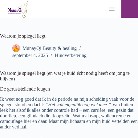
Ga
naar
de
inhoud
Waarom je spiegel liegt
MunayQi Beauty & healing
september 4, 2025
Huidverbetering
Waarom je spiegel liegt (en wat je huid écht nodig heeft om jong te
blijven)
De geruststellende leugen
Ik weet nog goed dat ik in de periode na mijn scheiding vaak voor de
spiegel stond en dacht:
“Het valt eigenlijk nog wel mee.”
Van buiten
leek het alsof ik alles onder controle had – een carrière, een gezin dat
doorliep, een glimlach die ik opzette. Wat make-up, wallencreme en
camouflage hier en daar. Maar mijn lichaam en mijn huid vertelden een
ander verhaal.