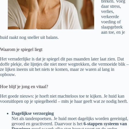
breken. Voeg
daar stress,
verlies,
verkeerde
voeding of
slaapgebrek
aan toe, en je
huid raakt nog sneller uit balans.
Waarom je spiegel liegt
Het verraderlijke is dat je spiegel dit pas maanden later laat zien. Dat
doffe plekje, die lijntjes die niet meer wegtrekken, die vermoeide blik –
ze lijken ineens uit het niets te komen, maar ze waren al lang in
opbouw.
Hoe blijf je jong en vitaal?
Het goede nieuws: je hoeft niet machteloos toe te kijken. Je huid kan
vooruitlopen op je spiegelbeeld – mits je haar geeft wat ze nodig heeft.
Dagelijkse verzorging
Net als tandenpoetsen. Je huid moet dagelijks worden gereinigd,
gevoed en geactiveerd. Daarvoor is het
6-stappen systeem van
Deynique
goud waard: elke stap bouwt voort op de ander,