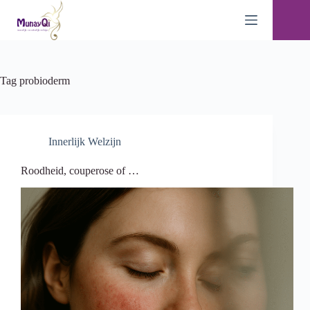
Ga
naar
de
inhoud
Tag
probioderm
Innerlijk Welzijn
Roodheid, couperose of …