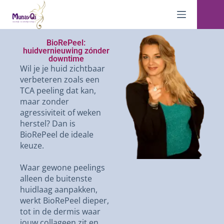
BioRePeel:
huidvernieuwing zónder
downtime
Wil je je huid zichtbaar
verbeteren zoals een
TCA peeling dat kan,
maar zonder
agressiviteit of weken
herstel? Dan is
BioRePeel de ideale
keuze.
Waar gewone peelings
alleen de buitenste
huidlaag aanpakken,
werkt BioRePeel dieper,
tot in de dermis waar
jouw collageen zit en