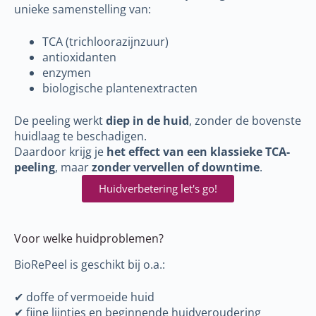
unieke samenstelling van:
TCA (trichloorazijnzuur)
antioxidanten
enzymen
biologische plantenextracten
De peeling werkt
diep in de huid
, zonder de bovenste
huidlaag te beschadigen.
Daardoor krijg je
het effect van een klassieke TCA-
peeling
, maar
zonder vervellen of downtime
.
Huidverbetering let's go!
Voor welke huidproblemen?
BioRePeel is geschikt bij o.a.:
✔ doffe of vermoeide huid
✔ fijne lijntjes en beginnende huidveroudering