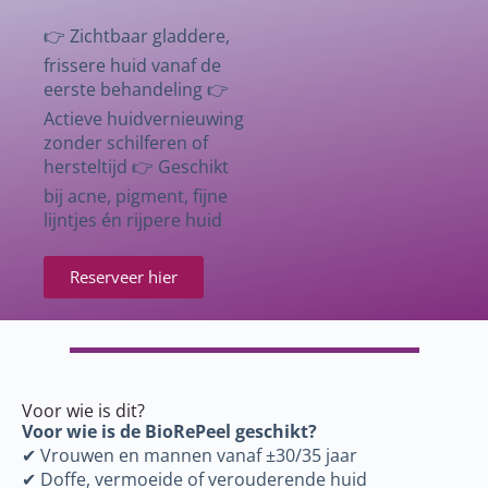
👉 Zichtbaar gladdere,
frissere huid vanaf de
eerste behandeling 👉
Actieve huidvernieuwing
zonder schilferen of
hersteltijd 👉 Geschikt
bij acne, pigment, fijne
lijntjes én rijpere huid
Reserveer hier
Voor wie is dit?
Voor wie is de BioRePeel geschikt?
✔ Vrouwen en mannen vanaf ±30/35 jaar
✔ Doffe, vermoeide of verouderende huid