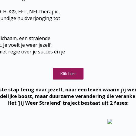
CH-K®, EFT, NEI-therapie,
undige huidverjonging tot
 lichaam, een stralende
Je voelt je weer jezelf:
met regie over je succes én je
Klik hier
ste stap terug naar jezelf, naar een leven waarin jij w
jdelijke boost, maar duurzame verandering die verankerd
Het 'Jij Weer Stralend' traject bestaat uit 2 fases: