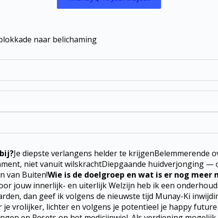
 blokkade naar belichaming
bij?
Je diepste verlangens helder te krijgenBelemmerende ove
ment, niet vanuit wilskrachtDiepgaande huidverjonging — op
en van Buiten!
Wie is de doelgroep en wat is er nog meer 
.Voor jouw innerlijk- en uiterlijk Welzijn heb ik een onderh
rden, dan geef ik volgens de nieuwste tijd Munay-Ki inwijdi
e vrolijker, lichter en volgens je potentieel je happy future
lingen en Resets op het medicijnwiel. Als verdieping mogelijk