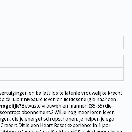
rtuigingen en ballast los te latenJe vrouwelijke kracht
 cellulair niveauJe leven en liefdesenergie naar een
mogelijk?
Bewuste vrouwen en mannen (35-55) die
oudscontract abonnement.2.Wil je nog meer leren leven
ngen, die je energetisch opschonen, je helpen je ego
 Creëert.Dit is een Heart Reset experience in 1 jaar
tijdens of na
het 'Just Be. MunayQi' traject voor slechts