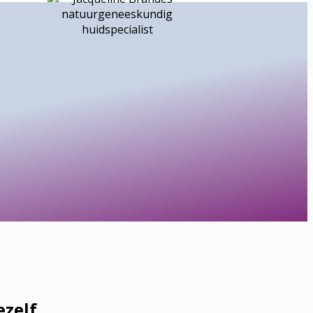
zelf.