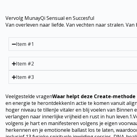
Vervolg MunayQi Sensual en Succesful
Van overleven naar liefde. Van vechten naar stralen. Van
Item #1
Item #2
Item #3
Veelgestelde vragen
Waar helpt deze Create-methode 
en energie te herontdekkenIn actie te komen vanuit align
hoger niveau te tillenJe vitaler en blij voelen van Binnen 
verlangen naar innerlijke vrijheid en rust in hun leven.1
volgens je hart en manifesteren volgens je eigen voorwaa
herkennen en je emotionele ballast los te laten, waardoor j
inclusief 13 fysieke spirituele inwijding sessies, DNA-hea