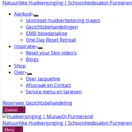
Natuurlijke Huidverjonging | Schoonheidssalon Purmere
Aanbod
skinreset-huidverbetering-traject
Gezichtsbehandelingen
EMB-bloedanalyse
One Day Reset Retreat
Inspiratie
Reset your Skin video’s
Blogs
Shop
Over
Over Jacqueline
Afspraak en Contact
Service menu en tarieven
Reserveer Gezichtsbehandeling
Zoeken
Natuurlijke Huidverjonging | Schoonheidssalon Purmere
Menu