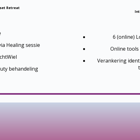
set Retreat
In
e
6 (online) 
ia Healing sessie
Online tools
chtWiel
Verankering identit
auty behandeling